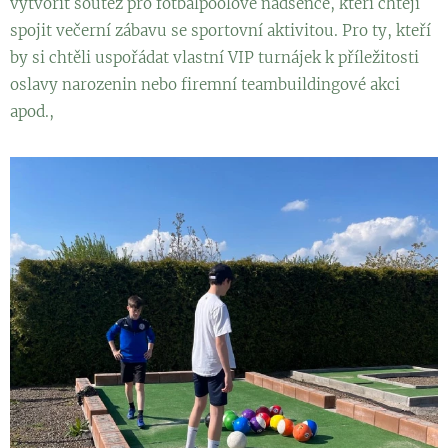
vytvořit soutěž pro fotbalpoolové nadšence, kteří chtějí
spojit večerní zábavu se sportovní aktivitou. Pro ty, kteří
by si chtěli uspořádat vlastní VIP turnájek k příležitosti
oslavy narozenin nebo firemní teambuildingové akci
apod.,