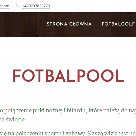
l.com
+420737833770
STRONA GŁÓWNA
FOTBALGOLF
FOTBALPOOL
to połączenie piłki nożnej i bilardu, które należą do na
na świecie.
się na połączeniu sportu i zabawy. Naszą wizją jest u