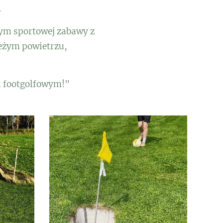
.
nym sportowej zabawy z
ieżym powietrzu,
u footgolfowym!"