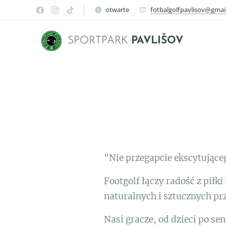
otwarte
fotbalgolfpavlisov@gmai
SPORTPARK
PAVLIŠOV
"Nie przegapcie ekscytując
Footgolf łączy radość z piłk
naturalnych i sztucznych pr
Nasi gracze, od dzieci po se