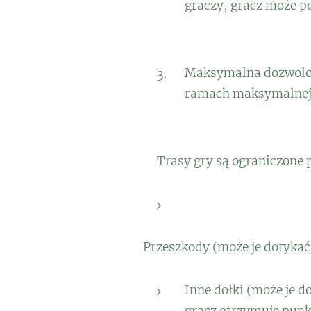
graczy, gracz może po
Maksymalna dozwolona 
ramach maksymalnej l
Trasy gry są ograniczone 
Przeszkody (może je dotykać
Inne dołki (może je d
gracz otrzymuje punkt