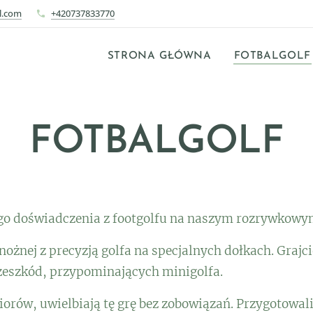
l.com
+420737833770
STRONA GŁÓWNA
FOTBALGOLF
FOTBALGOLF
ego doświadczenia z footgolfu na naszym rozrywkowy
i nożnej z precyzją golfa na specjalnych dołkach. Gra
zeszkód, przypominających minigolfa.
niorów, uwielbiają tę grę bez zobowiązań. Przygotowa