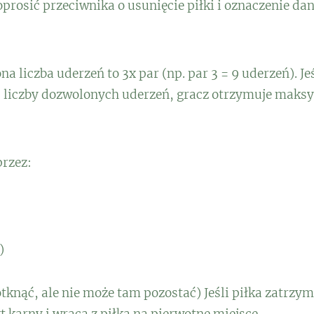
prosić przeciwnika o usunięcie piłki i oznaczenie da
liczba uderzeń to 3x par (np. par 3 = 9 uderzeń). Jeśl
iczby dozwolonych uderzeń, gracz otrzymuje maksym
przez:
)
otknąć, ale nie może tam pozostać) Jeśli piłka zatrzym
 karny i wraca z piłką na pierwotne miejsce.