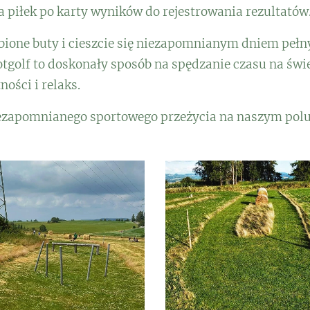
 piłek po karty wyników do rejestrowania rezultatów
bione buty i cieszcie się niezapomnianym dniem peł
ootgolf to doskonały sposób na spędzanie czasu na św
ości i relaks.
niezapomnianego sportowego przeżycia na naszym pol