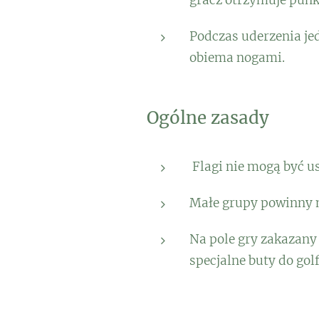
Podczas uderzenia jed
obiema nogami.
Ogólne zasady
Flagi nie mogą być u
Małe grupy powinny 
Na pole gry zakazany 
specjalne buty do golf